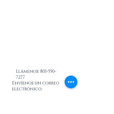
Llámenos:
801-550-
7277
Envíenos un correo
electrónico:
boan@me.com
Suscríbete a nuestra lista de
correo para grandes ofertas