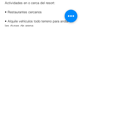
Actividades en o cerca del resort:
• Restaurantes cercanos
• Alquile vehículos todo terreno para andar en
las dunas de arena.
• Parasailing
• Motos acuáticas/motos acuáticas
• Paseos en vuelo ultraligero
• Golf
Artículos de limpieza:
• Debe tener 25 años o más para hacer una
reserva
• El check-in es a las 4 y el check-out es a las
11, aunque si no hay otros huéspedes que
hagan el check-in/out al mismo tiempo,
podemos acomodar el check-in/out temprano o
tarde