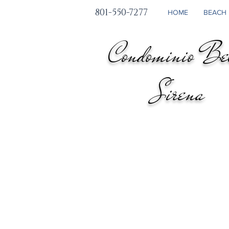
801-550-7277
HOME
BEACH 
Condominio Be
Sirena